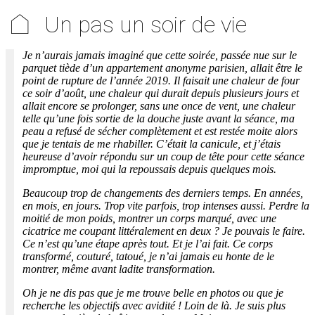
⌂
Un pas un soir de vie
Je n’aurais jamais imaginé que cette soirée, passée nue sur le
parquet tiède d’un appartement anonyme parisien, allait être le
point de rupture de l’année 2019. Il faisait une chaleur de four
ce soir d’août, une chaleur qui durait depuis plusieurs jours et
allait encore se prolonger, sans une once de vent, une chaleur
telle qu’une fois sortie de la douche juste avant la séance, ma
peau a refusé de sécher complètement et est restée moite alors
que je tentais de me rhabiller. C’était la canicule, et j’étais
heureuse d’avoir répondu sur un coup de tête pour cette séance
impromptue, moi qui la repoussais depuis quelques mois.
Beaucoup trop de changements des derniers temps. En années,
en mois, en jours. Trop vite parfois, trop intenses aussi. Perdre la
moitié de mon poids, montrer un corps marqué, avec une
cicatrice me coupant littéralement en deux ? Je pouvais le faire.
Ce n’est qu’une étape après tout. Et je l’ai fait. Ce corps
transformé, couturé, tatoué, je n’ai jamais eu honte de le
montrer, même avant ladite transformation.
Oh je ne dis pas que je me trouve belle en photos ou que je
recherche les objectifs avec avidité ! Loin de là. Je suis plus