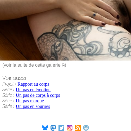
(voir la suite de cette galerie ⎘)
Voir aussi
Projet
›
Rapport au corps
Série
›
Un pas en émotion
Série
›
Un pas de corps à corps
Série
›
Un pas marqué
Série
›
Un pas en sourires